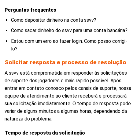
Perguntas frequentes
Como depositar dinheiro na conta ssvv?
Como sacar dinheiro do ssvv para uma conta bancária?
Estou com um erro ao fazer login. Como posso corrigi-
lo?
Solicitar resposta e processo de resolução
A ssvv está comprometida em responder às solicitações
de suporte dos jogadores o mais rápido possível. Após
entrar em contato conosco pelos canais de suporte, nossa
equipe de atendimento ao cliente receberá e processará
sua solicitação imediatamente. O tempo de resposta pode
variar de alguns minutos a algumas horas, dependendo da
natureza do problema.
Tempo de resposta da solicitação