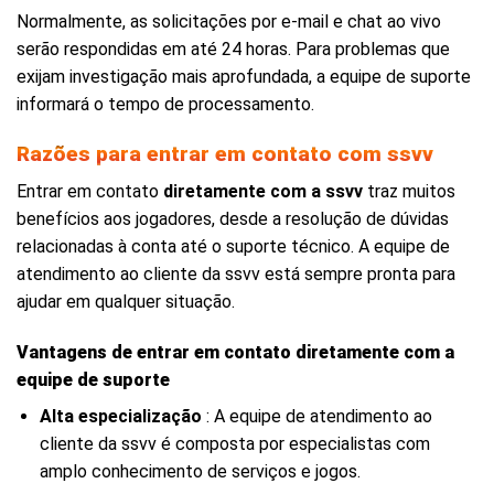
Normalmente, as solicitações por e-mail e chat ao vivo
serão respondidas em até 24 horas. Para problemas que
exijam investigação mais aprofundada, a equipe de suporte
informará o tempo de processamento.
Razões para entrar em contato com ssvv
Entrar em contato
diretamente com a ssvv
traz muitos
benefícios aos jogadores, desde a resolução de dúvidas
relacionadas à conta até o suporte técnico. A equipe de
atendimento ao cliente da ssvv está sempre pronta para
ajudar em qualquer situação.
Vantagens de entrar em contato diretamente com a
equipe de suporte
Alta especialização
: A equipe de atendimento ao
cliente da ssvv é composta por especialistas com
amplo conhecimento de serviços e jogos.