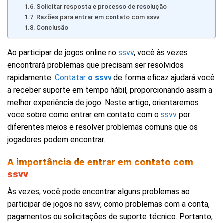
Solicitar resposta e processo de resolução
Razões para entrar em contato com ssvv
Conclusão
Ao participar de jogos online no
ssvv
, você às vezes
encontrará problemas que precisam ser resolvidos
rapidamente.
Contatar
o ssvv
de forma eficaz ajudará você
a receber suporte em tempo hábil, proporcionando assim a
melhor experiência de jogo. Neste artigo, orientaremos
você sobre como entrar em contato com o
ssvv
por
diferentes meios e resolver problemas comuns que os
jogadores podem encontrar.
A importância de entrar em contato com
ssvv
Às vezes, você pode encontrar alguns problemas ao
participar de jogos no ssvv, como problemas com a conta,
pagamentos ou solicitações de suporte técnico. Portanto,