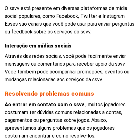
O ssvv está presente em diversas plataformas de mídia
social populares, como Facebook, Twitter e Instagram.
Esses são canais que você pode usar para enviar perguntas
ou feedback sobre os serviços do ssvv.
Interação em mídias sociais
Através das redes sociais, você pode facilmente enviar
mensagens ou comentários para receber apoio da ssvv.
Você também pode acompanhar promoções, eventos ou
mudanças relacionadas aos serviços da ssvv.
Resolvendo problemas comuns
Ao entrar em contato com o ssvv ,
muitos jogadores
costumam ter dúvidas comuns relacionadas a contas,
pagamentos ou perguntas sobre jogos. Abaixo,
apresentamos alguns problemas que os jogadores
costumam encontrar e como resolvê-los.