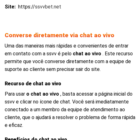
Site:
https://
ssvvbet.net
Converse diretamente via chat ao vivo
Uma das maneiras mais rápidas e convenientes de entrar
em contato com a ssvv é pelo
chat ao vivo
. Este recurso
permite que você converse diretamente com a equipe de
suporte ao cliente sem precisar sair do site.
Recurso de chat ao vivo
Para usar
o chat ao vivo
, basta acessar a página inicial do
ssvv e clicar no ícone de chat. Você será imediatamente
conectado a um membro da equipe de atendimento ao
cliente, que o ajudará a resolver o problema de forma rápida
e eficaz.
Benefícios do chat ao vivo