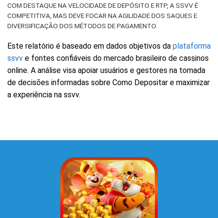
COM DESTAQUE NA VELOCIDADE DE DEPÓSITO E RTP, A SSVV É
COMPETITIVA, MAS DEVE FOCAR NA AGILIDADE DOS SAQUES E
DIVERSIFICAÇÃO DOS MÉTODOS DE PAGAMENTO.
Este relatório é baseado em dados objetivos da
plataforma
ssvv
e fontes confiáveis do mercado brasileiro de cassinos
online. A análise visa apoiar usuários e gestores na tomada
de decisões informadas sobre Como Depositar e maximizar
a experiência na ssvv.