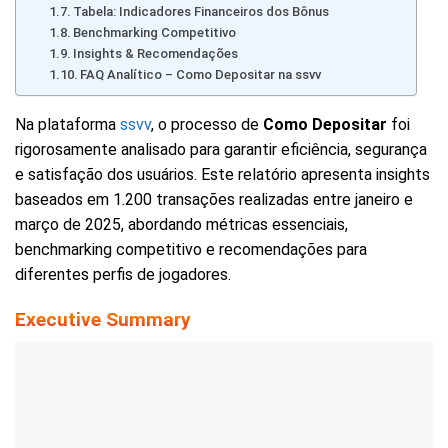
Tabela: Indicadores Financeiros dos Bônus
Benchmarking Competitivo
Insights & Recomendações
FAQ Analítico – Como Depositar na ssvv
Na plataforma
ssvv
, o processo de
Como Depositar
foi
rigorosamente analisado para garantir eficiência, segurança
e satisfação dos usuários. Este relatório apresenta insights
baseados em 1.200 transações realizadas entre janeiro e
março de 2025, abordando métricas essenciais,
benchmarking competitivo e recomendações para
diferentes perfis de jogadores.
Executive Summary