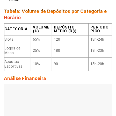
Tabela: Volume de Depósitos por Categoria e
Horário
VOLUME
DEPÓSITO
PERÍODO
CATEGORIA
(%)
MÉDIO (R$)
PICO
Slots
65%
120
18h-24h
Jogos de
25%
180
19h-23h
Mesa
Apostas
10%
90
15h-20h
Esportivas
Análise Financeira