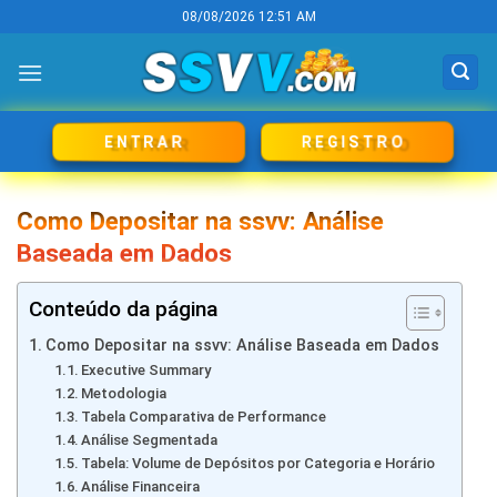
Skip
08/08/2026 12:51 AM
to
content
REGISTRO
ENTRAR
Como Depositar na ssvv: Análise
Baseada em Dados
Conteúdo da página
Como Depositar na ssvv: Análise Baseada em Dados
Executive Summary
Metodologia
Tabela Comparativa de Performance
Análise Segmentada
Tabela: Volume de Depósitos por Categoria e Horário
Análise Financeira