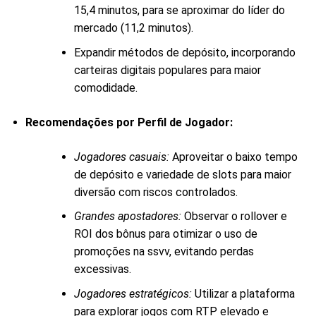
15,4 minutos, para se aproximar do líder do
mercado (11,2 minutos).
Expandir métodos de depósito, incorporando
carteiras digitais populares para maior
comodidade.
Recomendações por Perfil de Jogador:
Jogadores casuais:
Aproveitar o baixo tempo
de depósito e variedade de slots para maior
diversão com riscos controlados.
Grandes apostadores:
Observar o rollover e
ROI dos bônus para otimizar o uso de
promoções na ssvv, evitando perdas
excessivas.
Jogadores estratégicos:
Utilizar a plataforma
para explorar jogos com RTP elevado e