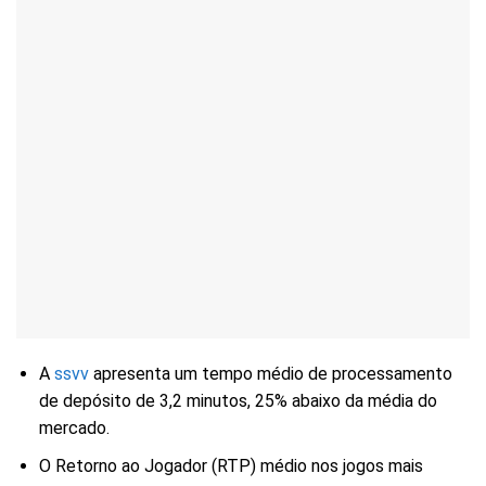
A
ssvv
apresenta um tempo médio de processamento
de depósito de 3,2 minutos, 25% abaixo da média do
mercado.
O Retorno ao Jogador (RTP) médio nos jogos mais