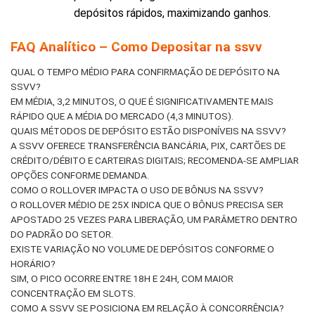
depósitos rápidos, maximizando ganhos.
FAQ Analítico – Como Depositar na ssvv
QUAL O TEMPO MÉDIO PARA CONFIRMAÇÃO DE DEPÓSITO NA
SSVV?
EM MÉDIA, 3,2 MINUTOS, O QUE É SIGNIFICATIVAMENTE MAIS
RÁPIDO QUE A MÉDIA DO MERCADO (4,3 MINUTOS).
QUAIS MÉTODOS DE DEPÓSITO ESTÃO DISPONÍVEIS NA SSVV?
A SSVV OFERECE TRANSFERÊNCIA BANCÁRIA, PIX, CARTÕES DE
CRÉDITO/DÉBITO E CARTEIRAS DIGITAIS; RECOMENDA-SE AMPLIAR
OPÇÕES CONFORME DEMANDA.
COMO O ROLLOVER IMPACTA O USO DE BÔNUS NA SSVV?
O ROLLOVER MÉDIO DE 25X INDICA QUE O BÔNUS PRECISA SER
APOSTADO 25 VEZES PARA LIBERAÇÃO, UM PARÂMETRO DENTRO
DO PADRÃO DO SETOR.
EXISTE VARIAÇÃO NO VOLUME DE DEPÓSITOS CONFORME O
HORÁRIO?
SIM, O PICO OCORRE ENTRE 18H E 24H, COM MAIOR
CONCENTRAÇÃO EM SLOTS.
COMO A SSVV SE POSICIONA EM RELAÇÃO À CONCORRÊNCIA?