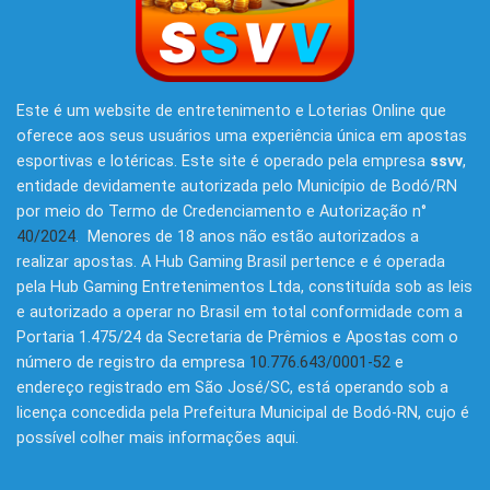
Este é um website de entretenimento e Loterias Online que
oferece aos seus usuários uma experiência única em apostas
esportivas e lotéricas. Este site é operado pela empresa
ssvv
,
entidade devidamente autorizada pelo Município de Bodó/RN
por meio do Termo de Credenciamento e Autorização n°
40/2024
. Menores de 18 anos não estão autorizados a
realizar apostas. A Hub Gaming Brasil pertence e é operada
pela Hub Gaming Entretenimentos Ltda, constituída sob as leis
e autorizado a operar no Brasil em total conformidade com a
Portaria 1.475/24 da Secretaria de Prêmios e Apostas com o
número de registro da empresa
10.776.643/0001-52
e
endereço registrado em São José/SC, está operando sob a
licença concedida pela Prefeitura Municipal de Bodó-RN, cujo é
possível colher mais informações
aqui
.