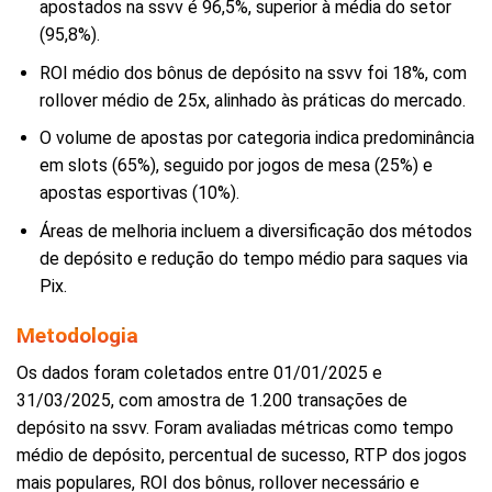
apostados na ssvv é 96,5%, superior à média do setor
(95,8%).
ROI médio dos bônus de depósito na ssvv foi 18%, com
rollover médio de 25x, alinhado às práticas do mercado.
O volume de apostas por categoria indica predominância
em slots (65%), seguido por jogos de mesa (25%) e
apostas esportivas (10%).
Áreas de melhoria incluem a diversificação dos métodos
de depósito e redução do tempo médio para saques via
Pix.
Metodologia
Os dados foram coletados entre 01/01/2025 e
31/03/2025, com amostra de 1.200 transações de
depósito na ssvv. Foram avaliadas métricas como tempo
médio de depósito, percentual de sucesso, RTP dos jogos
mais populares, ROI dos bônus, rollover necessário e